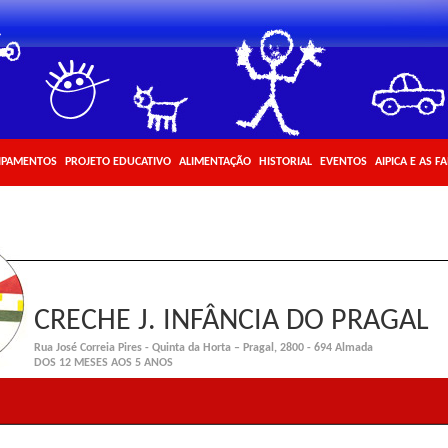
IPAMENTOS
PROJETO EDUCATIVO
ALIMENTAÇÃO
HISTORIAL
EVENTOS
AIPICA E AS F
CRECHE J. INFÂNCIA DO PRAGAL
Rua José Correia Pires - Quinta da Horta – Pragal, 2800 - 694 Almada
DOS 12 MESES AOS 5 ANOS