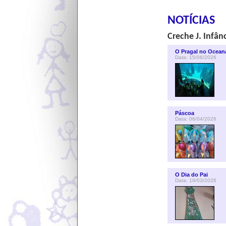
NOTÍCIAS
Creche J. Infân
O Pragal no Ocean
Data: 15/06/2026
Páscoa
Data: 06/04/2026
O Dia do Pai
Data: 19/03/2026